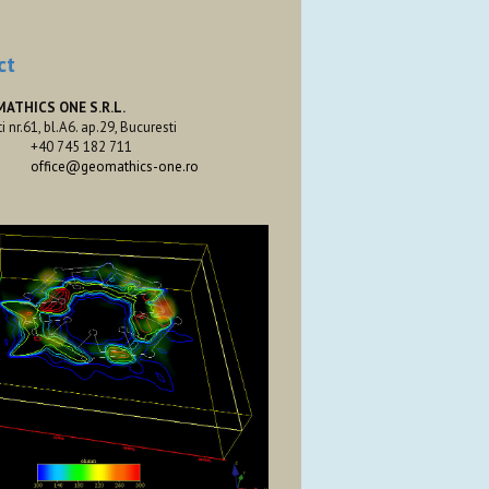
ct
MATHICS ONE S.R.L.
ti nr.61, bl.A6. ap.29, Bucuresti
+40 745 182 711
office@geomathics-one.ro