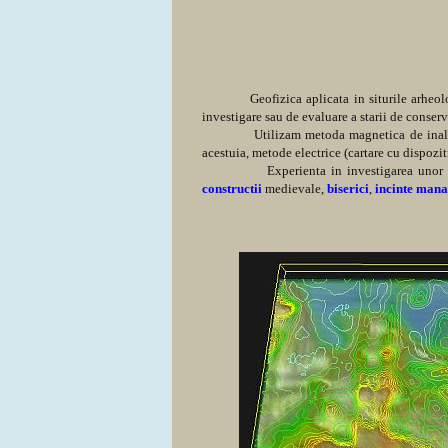
Geofizica aplicata in siturile arheo
investigare sau de evaluare a starii de conser
Utilizam metoda magnetica de inalta re
acestuia, metode electrice (cartare cu dispozi
Experienta in investigarea unor 
constructii
medievale,
biseric
i
,
incinte manas