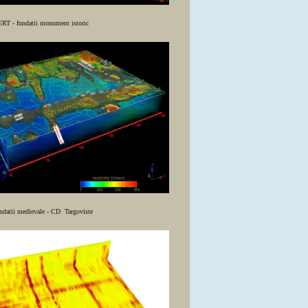
ERT - fundatii monument istoric
datii medievale - CD Targoviste