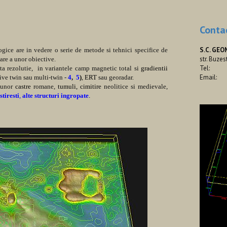
Conta
S.C. GEO
logice are in vedere o serie de metode si tehnici specifice de
str. Buzes
vare a unor obiective.
Tel:
zolutie, in variantele camp magnetic total si
gradientii
Email:
tive twin sau multi-twin -
4
,
5
)
,
ERT
sau georadar.
unor
castre
romane,
tumuli, cimitire
neolitice si medievale,
tiresti
,
alte structuri ingropate
.